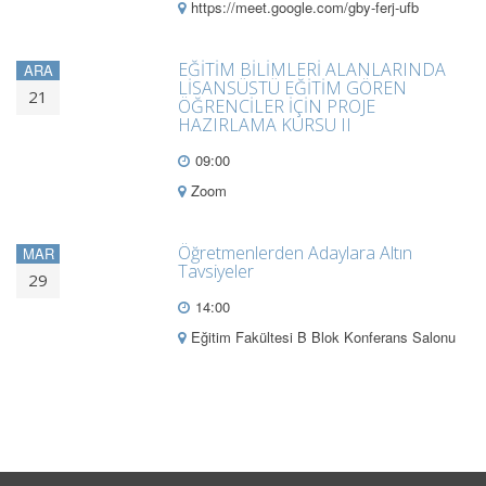
https://meet.google.com/gby-ferj-ufb
EĞİTİM BİLİMLERİ ALANLARINDA
ARA
LİSANSÜSTÜ EĞİTİM GÖREN
21
ÖĞRENCİLER İÇİN PROJE
HAZIRLAMA KURSU II
09:00
Zoom
Öğretmenlerden Adaylara Altın
MAR
Tavsiyeler
29
14:00
Eğitim Fakültesi B Blok Konferans Salonu