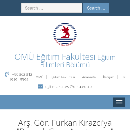
Search …
OMÜ
Eğitim Fakültesi
Eğitim
Bilimleri Bölümü
+90 362 312
OMÜ
Eğitim Fakültesi
Anasayfa
İletişim
EN
1919 - 5394
egitimfakultesi@omu.edu.tr
Toggle
naviga
Arş. Gör. Furkan Kirazcı'ya