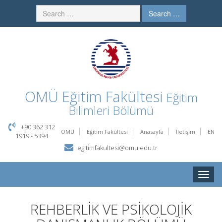
Search …
OMÜ
Eğitim Fakültesi
Eğitim
Bilimleri Bölümü
+90 362 312
OMÜ
Eğitim Fakültesi
Anasayfa
İletişim
EN
1919 - 5394
egitimfakultesi@omu.edu.tr
Toggle
naviga
REHBERLİK VE PSİKOLOJİK