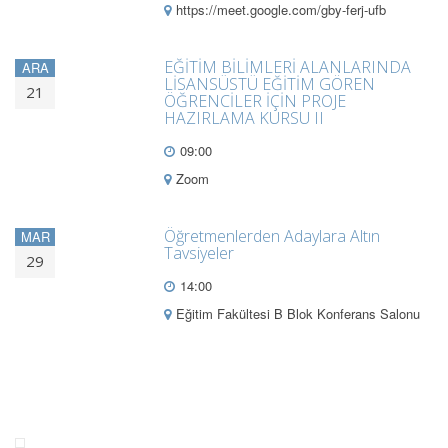
https://meet.google.com/gby-ferj-ufb
EĞİTİM BİLİMLERİ ALANLARINDA
ARA
LİSANSÜSTÜ EĞİTİM GÖREN
21
ÖĞRENCİLER İÇİN PROJE
HAZIRLAMA KURSU II
09:00
Zoom
Öğretmenlerden Adaylara Altın
MAR
Tavsiyeler
29
14:00
Eğitim Fakültesi B Blok Konferans Salonu