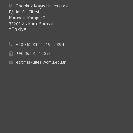
Ondokuz Mayıs Üniversitesi
Eğitim Fakültesi
Kurupelit Kampüsü
55200 Atakum, Samsun
TÜRKİYE
+90 362 312 1919 - 5394
+90 362 457 6078
egitimfakultesi@omu.edu.tr