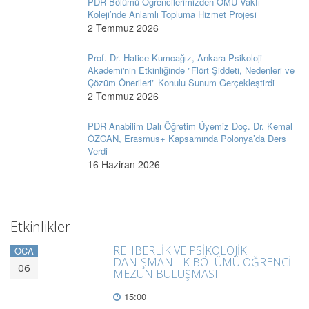
PDR Bölümü Öğrencilerimizden OMÜ Vakfı
Koleji’nde Anlamlı Topluma Hizmet Projesi
2 Temmuz 2026
Prof. Dr. Hatice Kumcağız, Ankara Psikoloji
Akademi'nin Etkinliğinde "Flört Şiddeti, Nedenleri ve
Çözüm Önerileri" Konulu Sunum Gerçekleştirdi
2 Temmuz 2026
PDR Anabilim Dalı Öğretim Üyemiz Doç. Dr. Kemal
ÖZCAN, Erasmus+ Kapsamında Polonya’da Ders
Verdi
16 Haziran 2026
Etkinlikler
REHBERLİK VE PSİKOLOJİK
OCA
DANIŞMANLIK BÖLÜMÜ ÖĞRENCİ-
06
MEZUN BULUŞMASI
15:00